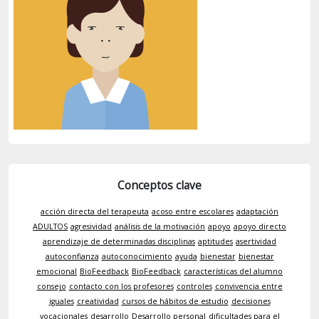
Conceptos clave
acción directa del terapeuta
acoso entre escolares
adaptación
ADULTOS
agresividad
análisis de la motivación
apoyo
apoyo directo
aprendizaje de determinadas disciplinas
aptitudes
asertividad
autoconfianza
autoconocimiento
ayuda
bienestar
bienestar
emocional
BioFeedback
BioFeedback
características del alumno
consejo
contacto con los profesores
controles
convivencia entre
iguales
creatividad
cursos de hábitos de estudio
decisiones
vocacionales
desarrollo
Desarrollo personal
dificultades para el