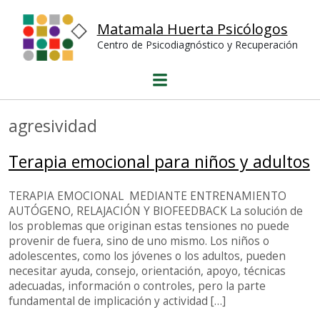
Psicoterapias o desarrollo personal
Matamala Huerta Psicólogos
Publicaciones
Centro de Psicodiagnóstico y Recuperación
Publicaciones del centro
Niños y Niñas, protagonistas de su aprendizaje
El maltrato entre escolares. Técnicas de
autoprotección y defensa emocional.
Trastornos de Lectura
agresividad
Dificultades en la lectura
Estimulación de la lectura
Terapia emocional para niños y adultos
Reeducación escritura
Método de lectura Inizan
TERAPIA EMOCIONAL MEDIANTE ENTRENAMIENTO
Maltrato escolar
AUTÓGENO, RELAJACIÓN Y BIOFEEDBACK La solución de
El relato
los problemas que originan estas tensiones no puede
La teoría
provenir de fuera, sino de uno mismo. Los niños o
El procedimiento
adolescentes, como los jóvenes o los adultos, pueden
Colección de pirañas emocionales
necesitar ayuda, consejo, orientación, apoyo, técnicas
adecuadas, información o controles, pero la parte
Contacto
fundamental de implicación y actividad […]