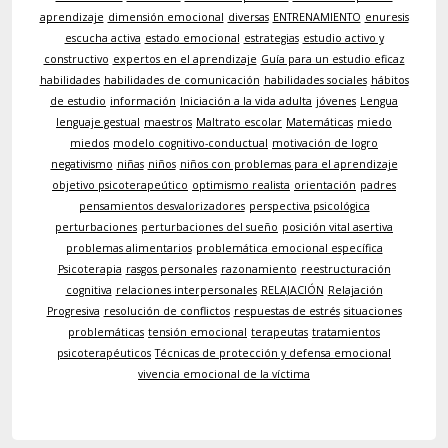
aprendizaje
dimensión emocional
diversas
ENTRENAMIENTO
enuresis
escucha activa
estado emocional
estrategias
estudio activo y
constructivo
expertos en el aprendizaje
Guía para un estudio eficaz
habilidades
habilidades de comunicación
habilidades sociales
hábitos
de estudio
información
Iniciación a la vida adulta
jóvenes
Lengua
lenguaje gestual
maestros
Maltrato escolar
Matemáticas
miedo
miedos
modelo cognitivo-conductual
motivación de logro
negativismo
niñas
niños
niños con problemas para el aprendizaje
objetivo psicoterapeútico
optimismo realista
orientación
padres
pensamientos desvalorizadores
perspectiva psicológica
perturbaciones
perturbaciones del sueño
posición vital asertiva
problemas alimentarios
problemática emocional específica
Psicoterapia
rasgos personales
razonamiento
reestructuración
cognitiva
relaciones interpersonales
RELAJACIÓN
Relajación
Progresiva
resolución de conflictos
respuestas de estrés
situaciones
problemáticas
tensión emocional
terapeutas
tratamientos
psicoterapéuticos
Técnicas de protección y defensa emocional
vivencia emocional de la víctima