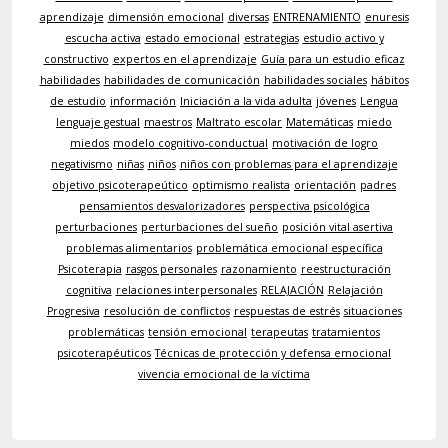
aprendizaje
dimensión emocional
diversas
ENTRENAMIENTO
enuresis
escucha activa
estado emocional
estrategias
estudio activo y
constructivo
expertos en el aprendizaje
Guía para un estudio eficaz
habilidades
habilidades de comunicación
habilidades sociales
hábitos
de estudio
información
Iniciación a la vida adulta
jóvenes
Lengua
lenguaje gestual
maestros
Maltrato escolar
Matemáticas
miedo
miedos
modelo cognitivo-conductual
motivación de logro
negativismo
niñas
niños
niños con problemas para el aprendizaje
objetivo psicoterapeútico
optimismo realista
orientación
padres
pensamientos desvalorizadores
perspectiva psicológica
perturbaciones
perturbaciones del sueño
posición vital asertiva
problemas alimentarios
problemática emocional específica
Psicoterapia
rasgos personales
razonamiento
reestructuración
cognitiva
relaciones interpersonales
RELAJACIÓN
Relajación
Progresiva
resolución de conflictos
respuestas de estrés
situaciones
problemáticas
tensión emocional
terapeutas
tratamientos
psicoterapéuticos
Técnicas de protección y defensa emocional
vivencia emocional de la víctima