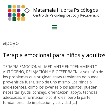
Psicoterapias o desarrollo personal
Matamala Huerta Psicólogos
Publicaciones
Centro de Psicodiagnóstico y Recuperación
Publicaciones del centro
Niños y Niñas, protagonistas de su aprendizaje
El maltrato entre escolares. Técnicas de
autoprotección y defensa emocional.
Trastornos de Lectura
apoyo
Dificultades en la lectura
Estimulación de la lectura
Terapia emocional para niños y adultos
Reeducación escritura
Método de lectura Inizan
TERAPIA EMOCIONAL MEDIANTE ENTRENAMIENTO
Maltrato escolar
AUTÓGENO, RELAJACIÓN Y BIOFEEDBACK La solución de
El relato
los problemas que originan estas tensiones no puede
La teoría
provenir de fuera, sino de uno mismo. Los niños o
El procedimiento
adolescentes, como los jóvenes o los adultos, pueden
Colección de pirañas emocionales
necesitar ayuda, consejo, orientación, apoyo, técnicas
adecuadas, información o controles, pero la parte
Contacto
fundamental de implicación y actividad […]