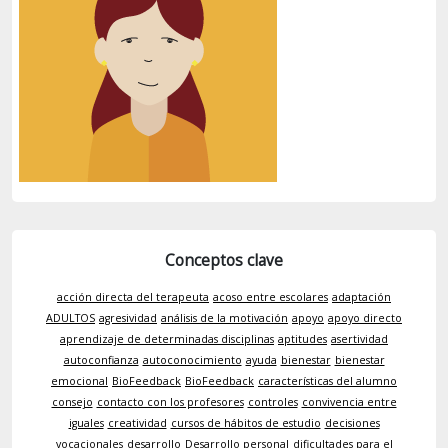
Conceptos clave
acción directa del terapeuta
acoso entre escolares
adaptación
ADULTOS
agresividad
análisis de la motivación
apoyo
apoyo directo
aprendizaje de determinadas disciplinas
aptitudes
asertividad
autoconfianza
autoconocimiento
ayuda
bienestar
bienestar
emocional
BioFeedback
BioFeedback
características del alumno
consejo
contacto con los profesores
controles
convivencia entre
iguales
creatividad
cursos de hábitos de estudio
decisiones
vocacionales
desarrollo
Desarrollo personal
dificultades para el