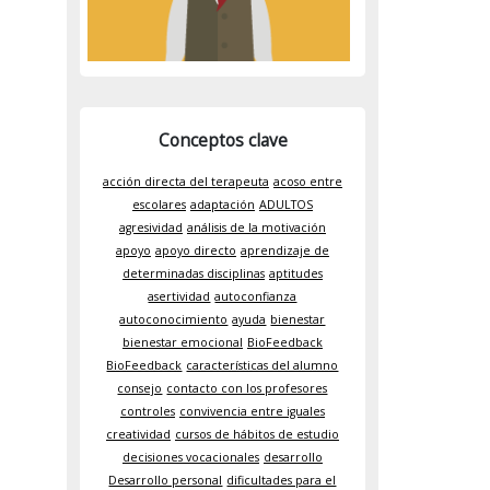
Conceptos clave
acción directa del terapeuta
acoso entre
escolares
adaptación
ADULTOS
agresividad
análisis de la motivación
apoyo
apoyo directo
aprendizaje de
determinadas disciplinas
aptitudes
asertividad
autoconfianza
autoconocimiento
ayuda
bienestar
bienestar emocional
BioFeedback
BioFeedback
características del alumno
consejo
contacto con los profesores
controles
convivencia entre iguales
creatividad
cursos de hábitos de estudio
decisiones vocacionales
desarrollo
Desarrollo personal
dificultades para el