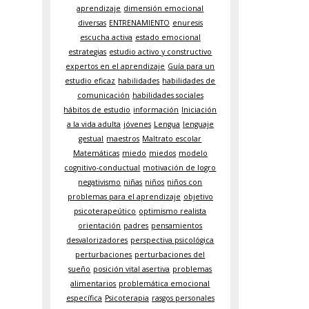
aprendizaje
dimensión emocional
diversas
ENTRENAMIENTO
enuresis
escucha activa
estado emocional
estrategias
estudio activo y constructivo
expertos en el aprendizaje
Guía para un
estudio eficaz
habilidades
habilidades de
comunicación
habilidades sociales
hábitos de estudio
información
Iniciación
a la vida adulta
jóvenes
Lengua
lenguaje
gestual
maestros
Maltrato escolar
Matemáticas
miedo
miedos
modelo
cognitivo-conductual
motivación de logro
negativismo
niñas
niños
niños con
problemas para el aprendizaje
objetivo
psicoterapeútico
optimismo realista
orientación
padres
pensamientos
desvalorizadores
perspectiva psicológica
perturbaciones
perturbaciones del
sueño
posición vital asertiva
problemas
alimentarios
problemática emocional
específica
Psicoterapia
rasgos personales