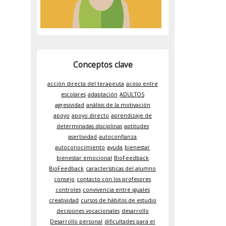
Conceptos clave
acción directa del terapeuta
acoso entre
escolares
adaptación
ADULTOS
agresividad
análisis de la motivación
apoyo
apoyo directo
aprendizaje de
determinadas disciplinas
aptitudes
asertividad
autoconfianza
autoconocimiento
ayuda
bienestar
bienestar emocional
BioFeedback
BioFeedback
características del alumno
consejo
contacto con los profesores
controles
convivencia entre iguales
creatividad
cursos de hábitos de estudio
decisiones vocacionales
desarrollo
Desarrollo personal
dificultades para el