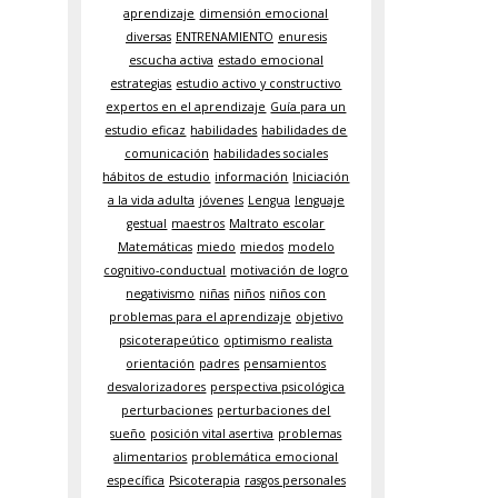
aprendizaje
dimensión emocional
diversas
ENTRENAMIENTO
enuresis
escucha activa
estado emocional
estrategias
estudio activo y constructivo
expertos en el aprendizaje
Guía para un
estudio eficaz
habilidades
habilidades de
comunicación
habilidades sociales
hábitos de estudio
información
Iniciación
a la vida adulta
jóvenes
Lengua
lenguaje
gestual
maestros
Maltrato escolar
Matemáticas
miedo
miedos
modelo
cognitivo-conductual
motivación de logro
negativismo
niñas
niños
niños con
problemas para el aprendizaje
objetivo
psicoterapeútico
optimismo realista
orientación
padres
pensamientos
desvalorizadores
perspectiva psicológica
perturbaciones
perturbaciones del
sueño
posición vital asertiva
problemas
alimentarios
problemática emocional
específica
Psicoterapia
rasgos personales